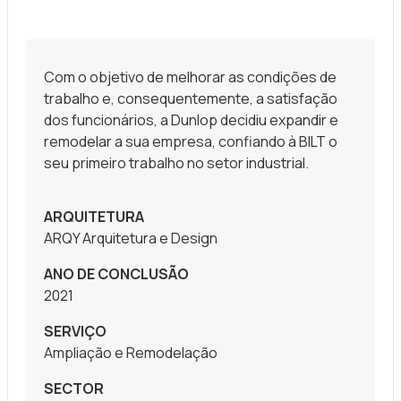
Statísticas
Para melhorar
Com o objetivo de melhorar as condições de
a sua
experiência de
trabalho e, consequentemente, a satisfação
navegação, as
dos funcionários, a Dunlop decidiu expandir e
estatísticas
remodelar a sua empresa, confiando à BILT o
ajudam a
seu primeiro trabalho no setor industrial.
garantire a
funcionalidade
do site através
ARQUITETURA
da forma como
ARQY Arquitetura e Design
é navegado.
ANO DE CONCLUSÃO
2021
Experiência
SERVIÇO
Para uma
Ampliação e Remodelação
proporcionar a
melhor
SECTOR
performance