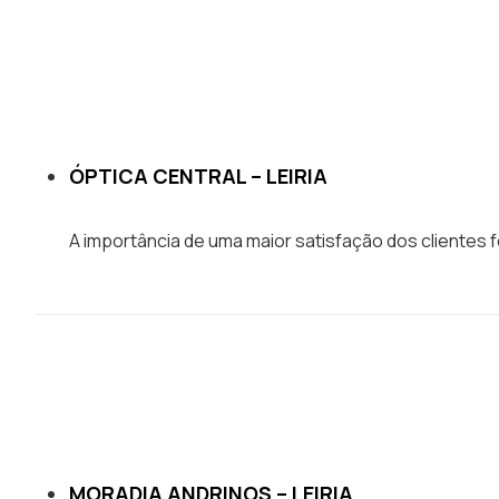
ÓPTICA CENTRAL – LEIRIA
Obrigatório
Estes
A importância de uma maior satisfação dos clientes 
cookies são
obrigatórios.
Eles são
necessários
para a
utilização
do nosso
site.
MORADIA ANDRINOS – LEIRIA