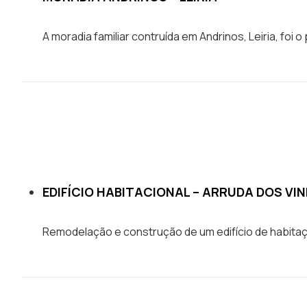
Statísticas
Para melhorar
a sua
A moradia familiar contruída em Andrinos, Leiria, foi 
experiência de
navegação, as
estatísticas
ajudam a
garantire a
funcionalidade
do site através
da forma como
é navegado.
EDIFÍCIO HABITACIONAL – ARRUDA DOS VI
Experiência
Para uma
Remodelação e construção de um edifício de habita
proporcionar a
melhor
performance
durante a visita.
Se recusar